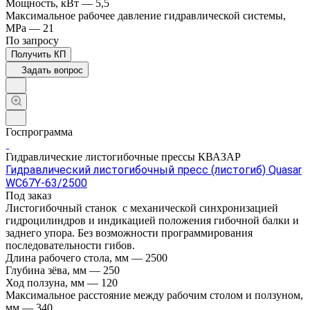
Мощность, кВт
—
5,5
Максимальное рабочее давление гидравлической системы,
MPa
—
21
По зап
р
осу
Получить КП
Задать вопрос
Госпрограмма
Гидравлические листогибочные прессы КВАЗАР
Гидравлический листогибочный пресс (листогиб) Quasar
WC67Y-63/2500
Под заказ
Листогибочный станок с механической синхронизацией
гидроцилиндров и индикацией положения гибочной балки и
заднего упора. Без возможности программирования
последовательности гибов.
Длина рабочего стола, мм
—
2500
Глубина зёва, мм
—
250
Ход ползуна, мм
—
120
Максимальное расстояние между рабочим столом и ползуном,
мм
—
340