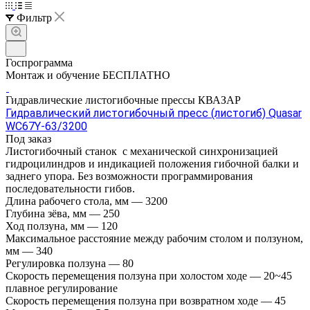
Фильтр
Госпрограмма
Монтаж и обучение БЕСПЛАТНО
Гидравлические листогибочные прессы КВАЗАР
Гидравлический листогибочный пресс (листогиб) Quasar
WC67Y-63/3200
Под заказ
Листогибочный станок с механической синхронизацией
гидроцилиндров и индикацией положения гибочной балки и
заднего упора. Без возможности программирования
последовательности гибов.
Длина рабочего стола, мм
—
3200
Глубина зёва, мм
—
250
Ход ползуна, мм
—
120
Максимальное расстояние между рабочим столом и ползуном,
мм
—
340
Регулировка ползуна
—
80
Скорость перемещения ползуна при холостом ходе
—
20~45
плавное регулирование
Скорость перемещения ползуна при возвратном ходе
—
45